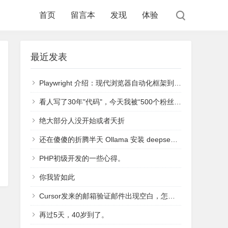
首页
留言本
发现
体验
最近发表
Playwright 介绍：现代浏览器自动化框架到底能做什么？
看人写了30年"代码"，今天我被“500个粉丝”难住了
绝大部分人没开始或者夭折
还在傻傻的折腾半天 Ollama 安装 deepseek-r1？ServBay 1.9 一键安装各大模型
PHP初级开发的一些心得。
你我皆如此
Cursor发来的邮箱验证邮件出现空白，怎么办？已解决。查看源码即可看到验证码。
再过5天，40岁到了。